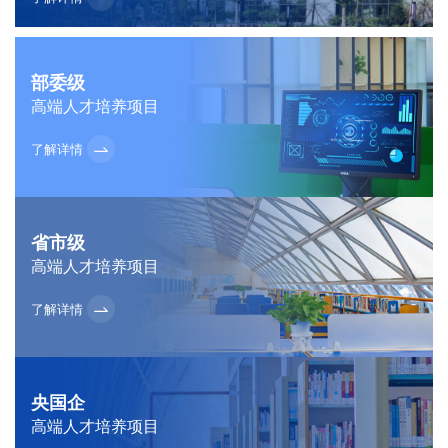
财政中心工作，立足首都区位优势，深耕高端财经人才培育主
责主业。建院28年来，学院办学成效显著，累计培育各类财经
人才96.9万人次，培养高层次财经人才7385人。学院办学层级
高、覆盖范围广泛、...
部委级
高端人才培养项目
了解详情
省市级
高端人才培养项目
了解详情
央国企
高端人才培养项目