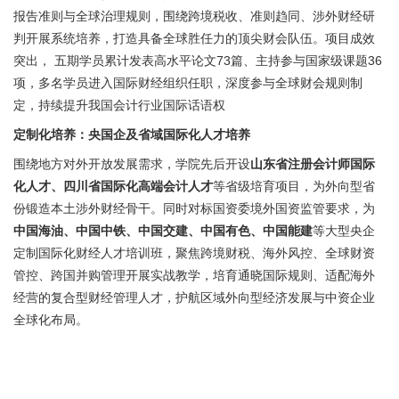
报告准则与全球治理规则，围绕跨境税收、准则趋同、涉外财经研
判开展系统培养，打造具备全球胜任力的顶尖财会队伍。项目成效
突出， 五期学员累计发表高水平论文73篇、主持参与国家级课题36
项，多名学员进入国际财经组织任职，深度参与全球财会规则制
定，持续提升我国会计行业国际话语权
定制化
培养
：央国企及
省域
国际化人才培养
围绕地方对外开放发展需求，学院先后开设
山东省注册会计师国际
化人才、四川省国际化高端会计人才
等省级培育项目，为外向型省
份锻造本土涉外财经骨干。同时对标国资委境外国资监管要求，为
中国海油、中国中铁、中国交建、中国有色、中国能建
等大型央企
定制国际化财经人才培训班，聚焦跨境财税、海外风控、全球财资
管控、跨国并购管理开展实战教学，培育通晓国际规则、适配海外
经营的复合型财经管理人才，护航区域外向型经济发展与中资企业
全球化布局。