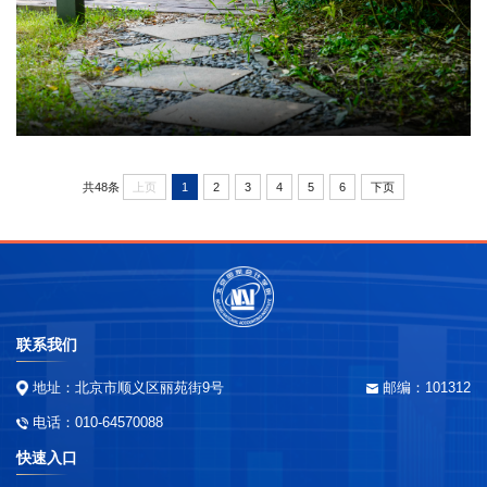
共48条
上页
1
2
3
4
5
6
下页
联系我们
地址：北京市顺义区丽苑街9号
邮编：101312
电话：010-64570088
快速入口