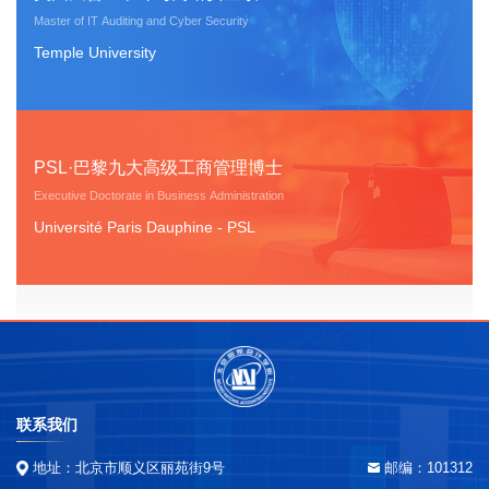
Master of IT Auditing and Cyber Security
Temple University
PSL·巴黎九大高级工商管理博士
Executive Doctorate in Business Administration
Université Paris Dauphine - PSL
联系我们
地址：北京市顺义区丽苑街9号
邮编：101312