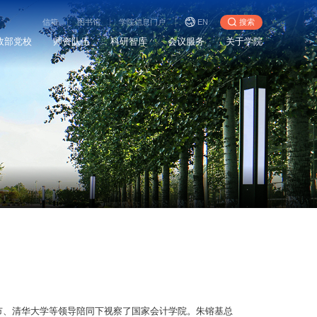
信箱
图书馆
学院信息门户
EN
搜索
政部党校
师资队伍
科研智库
会议服务
关于学院
京市、清华大学等领导陪同下视察了国家会计学院。朱镕基总