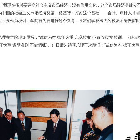
，“我现在痛感要建立社会主义市场经济，没有信用文化，这个市场经济是建立
为中国的社会主义市场经济奠基，奠基呀！打好这个基础——会计、审计人才都
账，要作为校训，学院首先要进行这个教育，从我们学校出去的校友不能做假账
总理在学院现场题写：“诚信为本 操守为重 凡我校友 不做假账”的校训。（随
守为重 遵循准则 不做假账”。）日后朱镕基总理再次题词：“诚信为本 操守为重