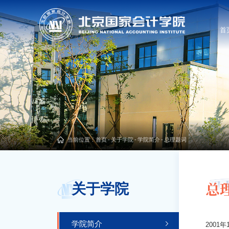
首
当前位置：
首页
-
关于学院
-
学院简介
-
总理题词
总
关于学院
学院简介
200