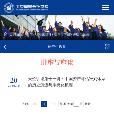
当前位置：
首页
-
研究生教育
-
培养与学位
-
讲座与座谈
研究生教育
讲座与座谈
20
天竺讲坛第十一讲：中国资产评估准则体系
的历史演进与系统化梳理
2020.10
共1条
上页
1
下页
共1页
到第
页
跳转