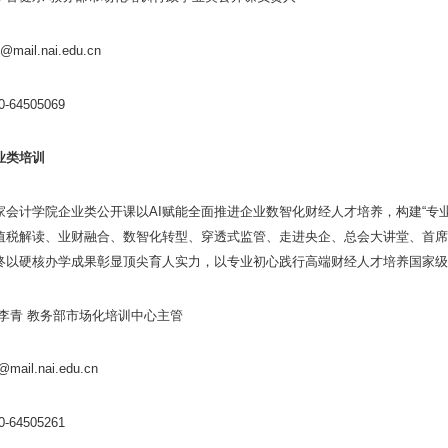
@mail.nai.edu.cn
-64505069
业类培训
家会计学院企业类公开课以AI赋能全面推进企业数智化财经人才培养，构建“专
值税解读、业财融合、数智化转型、穿透式监管、走进央企、总会大讲堂、首席
终以硬核办学成果彰显顶尖育人实力，以专业初心践行高端财经人才培养国家级
:李青 教务部市场化培训中心主管
mail.nai.edu.cn
-64505261