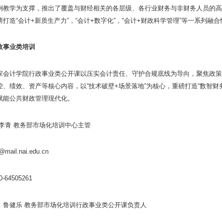
例教学为支撑，推出了覆盖与财经相关的各层级、各行业财务与非财务人员的高
磅打造“会计+新质生产力”，“会计+数字化”，“会计+财政科学管理”等一系列
政事业类培训
家会计学院行政事业类公开课以压实会计责任、守护合规底线为导向，聚焦政策
控、绩效、资产等核心内容，以“技术破壁+场景落地”为核心，重磅打造“数智
赋能公共财政管理现代化。
:李青 教务部市场化培训中心主管
mail.nai.edu.cn
-64505261
：鲁健乐 教务部市场化培训行政事业类公开课负责人