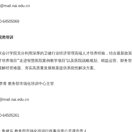
@mail.nai.edu.cn
-64505069
院类培训
家会计学院充分利用深厚的卫健行业经济管理高端人才培养经验，结合最新政策
才培养项目”“走进智慧医院案例教学项目”以及医院战略规划、精益运营、财务
破解经管难题、夯实高质量发展根基提供系统性解决方案。
:李青 教务部市场化培训中心主管
mail.nai.edu.cn
-64505261
：鲁健乐 教务部市场化培训行政事业类公开课负责人