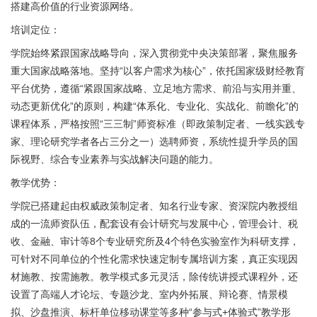
搭建高价值的行业资源网络。
培训定位：
学院始终紧跟国家战略导向，深入贯彻党中央决策部署，聚焦服务
重大国家战略落地。坚持“以客户需求为核心”，依托国家级财经教育
平台优势，遵循“紧跟国家战略、立足地方需求、前沿与实用并重、
动态更新优化”的原则，构建“体系化、专业化、实战化、前瞻化”的
课程体系，严格按照“三三制”师资标准（即政策制定者、一线实践专
家、理论研究学者各占三分之一）选聘师资，系统性提升学员的国
际视野、综合专业素养与实战解决问题的能力。
教学优势：
学院已搭建起由权威政策制定者、知名行业专家、资深院内教授组
成的一流师资队伍，配套设有会计研究与发展中心，管理会计、税
收、金融、审计等8个专业研究所及4个特色实验室作为科研支撑，
可针对不同单位的个性化需求快速定制专属培训方案，真正实现因
材施教、按需施教。教学模式多元灵活，除传统讲授式课程外，还
设置了高端人才论坛、专题沙龙、室内外拓展、辩论赛、情景模
拟、沙盘推演、标杆单位移动课堂等多种“参与式+体验式”教学形