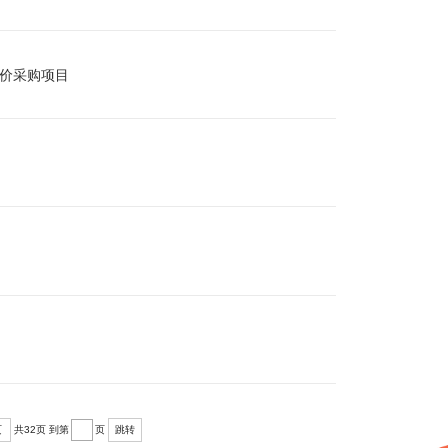
询价采购项目
页
共32页
到第
页
跳转