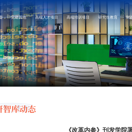
页
党建园地
高端人才项目
高端培训项目
研究生教育
财
研智库动态
《改革内参》刊发学院