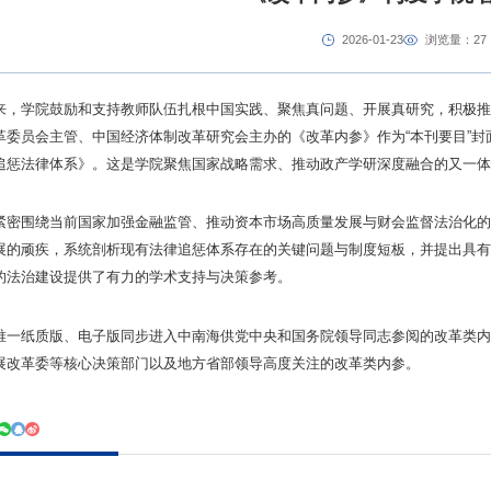
2026-01-23
浏览量：
27
来，学院鼓励和支持教师队伍扎根中国实践、聚焦真问题、开展真研究，积极推
革委员会主管、中国经济体制改革研究会主办的《改革内参》作为“本刊要目”
追惩法律体系》。这是学院聚焦国家战略需求、推动政产学研深度融合的又一体
紧密围绕当前国家加强金融监管、推动资本市场高质量发展与财会监督法治化的
展的顽疾，系统剖析现有法律追惩体系存在的关键问题与制度短板，并提出具有
的法治建设提供了有力的学术支持与决策参考。
唯一纸质版、电子版同步进入中南海供党中央和国务院领导同志参阅的改革类内
展改革委等核心决策部门以及地方省部领导高度关注的改革类内参。