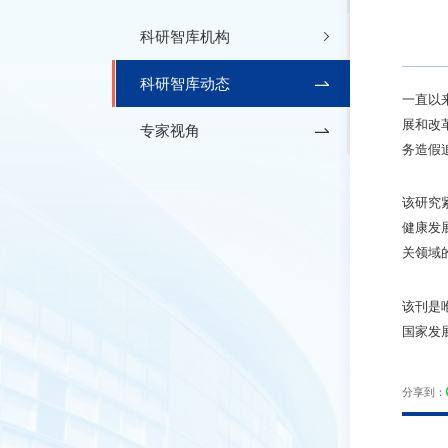
科研智库机构
科研智库动态
一直以
展和改
专家视角
务造假
该研究
健康发
关领域
该刊是
国家发
分享到：