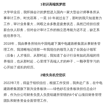
1
初识高端筑梦想
大学毕业后，我怀揣会计的梦想进入国内一家大型会计师事务所从
事审计工作。时光荏苒，一晃 10 年就过去了，那时的我只知道努力
工作，审计业务量大，闲暇之余多数是疲惫状态，虽然已经担任授
薪合伙人职务，但对会计审计工作的独立思考能力还不足，缺乏系
统培养学习。
2018年，我由事务所转向中国电建下属中电建路桥集团从事财务管
理工作。我清晰地记得那一年我现任的领导入选了全国会计领军
（后备）人才项目。从那时起，我知道了会计行业有如此高端的培
养项目，也从那时起，心里埋下高端人才的种子，一颗孕育学习的
心开始了成长的经历。
2
错失良机空悲叹
2022年7月，得益于组织信任，根据工作安排，我奔赴广东，在中电
建路桥集团旗下新兴业务板块——绿色砂石业务板块担任总会计
师，作为分公司财务负责人负责组建所管辖的6个矿山项目财务管理
团队和财务资金全面管理工作。