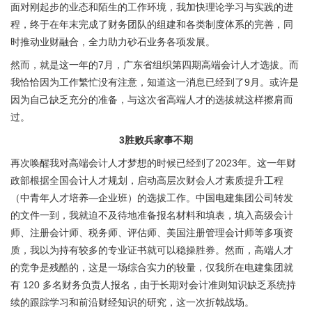
面对刚起步的业态和陌生的工作环境，我加快理论学习与实践的进
程，终于在年末完成了财务团队的组建和各类制度体系的完善，同
时推动业财融合，全力助力砂石业务各项发展。
然而，就是这一年的7月，广东省组织第四期高端会计人才选拔。而
我恰恰因为工作繁忙没有注意，知道这一消息已经到了9月。或许是
因为自己缺乏充分的准备，与这次省高端人才的选拔就这样擦肩而
过。
3
胜败兵家事不期
再次唤醒我对高端会计人才梦想的时候已经到了2023年。这一年财
政部根据全国会计人才规划，启动高层次财会人才素质提升工程
（中青年人才培养—企业班）的选拔工作。中国电建集团公司转发
的文件一到，我就迫不及待地准备报名材料和填表，填入高级会计
师、注册会计师、税务师、评估师、美国注册管理会计师等多项资
质，我以为持有较多的专业证书就可以稳操胜券。然而，高端人才
的竞争是残酷的，这是一场综合实力的较量，仅我所在电建集团就
有 120 多名财务负责人报名，由于长期对会计准则知识缺乏系统持
续的跟踪学习和前沿财经知识的研究，这一次折戟战场。