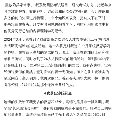
“胜败乃兵家常事。”我系统回忆考试题目，研究考试方向，把近年来
各类准则解释、案例解析、财政部和证监会通报问题、会计理论和
实务的前沿知识进行梳理，一个个知识点攻克，把功夫下在平时，
把书籍放在案头。只要有时间就去翻看学习，同时利用新媒体中其
他优秀同行总结的内容理解学习记忆。
2024年3月，我看到了财政部高层次财会人才素质提升工程(粤港澳
大湾区高端班)的选拔通知。这一次将是对我这几个月系统反思学习
的检验。在数百人参加的笔试的当天晚上，我正在参加硕士研究生
单科目测试，同时收到了24人入围面试的短信通知。等到测试结束
已是晚上11点，面对第二天7点报到进行的面试，我有点失措。没有
经历过类似的挑战，也对面试内容一无所知，加上之前主要准备的
笔试内容，毫无例外，我再次败北。看到备考现场大家一摞一摞的
备考资料，我知道我是那个还没准备好的人。
4
吹尽狂沙始到金
连续的失败给了我更多的反思和成长，高端的路并非一帆风顺，我
坚信“长风破浪会有时”，没有失败的成功是不完美的。针对自己的弱
项提前准备，系统总结梳理自己工作中遇见的各类问题和解决对