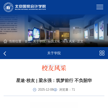
当前位置：
首页
-
关于学院
-
校园文化
-
校友风采
-
正文
关于学院
校友风采
星途·校友 | 梁永强：筑梦前行 不负韶华
2025-12-08
浏览量：
71