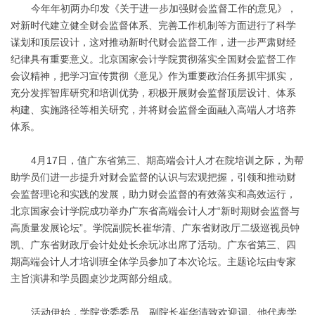
今年年初两办印发《关于进一步加强财会监督工作的意见》，
对新时代建立健全财会监督体系、完善工作机制等方面进行了科学
谋划和顶层设计，这对推动新时代财会监督工作，进一步严肃财经
纪律具有重要意义。北京国家会计学院贯彻落实全国财会监督工作
会议精神，把学习宣传贯彻《意见》作为重要政治任务抓牢抓实，
充分发挥智库研究和培训优势，积极开展财会监督顶层设计、体系
构建、实施路径等相关研究，并将财会监督全面融入高端人才培养
体系。
4月17日，值广东省第三、期高端会计人才在院培训之际，为帮
助学员们进一步提升对财会监督的认识与宏观把握，引领和推动财
会监督理论和实践的发展，助力财会监督的有效落实和高效运行，
北京国家会计学院成功举办广东省高端会计人才“新时期财会监督与
高质量发展论坛”。学院副院长崔华清、广东省财政厅二级巡视员钟
凯、广东省财政厅会计处处长余玩冰出席了活动。广东省第三、四
期高端会计人才培训班全体学员参加了本次论坛。主题论坛由专家
主旨演讲和学员圆桌沙龙两部分组成。
活动伊始，学院党委委员、副院长崔华清致欢迎词。他代表学