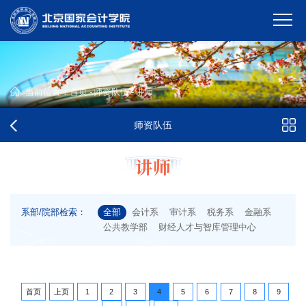
当前位置：
首页
-
师资队伍
-
讲师
师资队伍
讲师
系部/院部检索：
全部
会计系
审计系
税务系
金融系
公共教学部
财经人才与智库管理中心
首页
上页
1
2
3
4
5
6
7
8
9