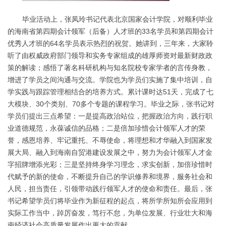
毕业活动上，张凤玲书记代表北京国家会计学院，对顺利毕业
的海南省第四期会计领军（后备）人才班的33名学员和第四期会计
优秀人才班的64名学员表示热烈的祝贺。她讲到，三年来，大家聆
听了由权威政府部门领导和实务专家组成的雄厚师资对最新财政政
策的解读；感悟了著名科研机构与知名院校专家学者的言传身教，
增进了学员之间沟通与交流。学院也为学员们实施了集中培训，自
学实践与跟踪管理相结合的培养方式。累计课时达51天，完成了七
大模块、30个类别、70多个专题的课程学习。毕业之际，张书记对
学员们提出三点希望：一是提高政治站位，把握政治方向，践行职
业道德规范，永葆诚信的品格；二是倍加珍惜会计领军人才的荣
誉，感恩培养、牢记重托、不辱使命，将理想和才华融入到国家发
展大局、融入到海南自贸港建设发展之中，努力为会计领军人才金
字招牌增添光彩；三是坚持终身学习理念，求实创新，加倍珍惜时
代赋予的新的使命，不断提升自己的学识修养和境界，服务社会和
人民，担当责任，引领带动践行领军人才的使命和责任。最后，张
书记希望学员们将毕业作为新征程的起点，将所学所知所会应用到
实际工作当中，踔厉奋发，笃行不怠，为单位发展、行业壮大和海
南经济社会高质量发展作出更大的贡献。